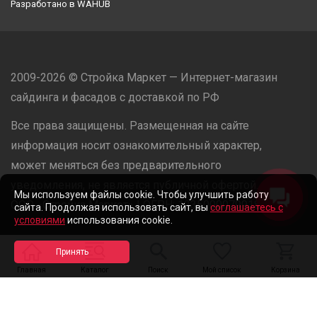
Разработано в
WAHUB
2009-2026 © Стройка Маркет — Интернет-магазин
сайдинга и фасадов с доставкой по РФ
Все права защищены. Размещенная на сайте
информация носит ознакомительный характер,
может меняться без предварительного
уведомления, не является публичной офертой.
Мы используем файлы cookie. Чтобы улучшить работу
ООО «Стройка Маркет» | ОГРН: 1235000079918
сайта. Продолжая использовать сайт, вы
соглашаетесь с
условиями
использования cookie.
Разработано в
WAHUB
Главная
Каталог
Поиск
Мой список
Корзина