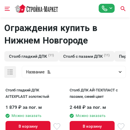
Ограждения купить в
Нижнем Новгороде
(11)
(11)
Столб гладкий ДПК
Столб с пазами ДПК
Пери
Название
Столб гладкий ДПК
Столб ДПК АЙ-ТЕХПЛАСТ с
AITEXPLAST золотистый
пазами, синий цвет
1 879
₽
за пог. м
2 448
₽
за пог. м
Можно заказать
Можно заказать
В корзину
В корзину