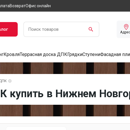
лата
Возврат
Офис онлайн
алог
Адре
нг
Кровля
Террасная доска ДПК
Грядки
Ступени
Фасадная пли
 ДПК
ПК купить в Нижнем Новго