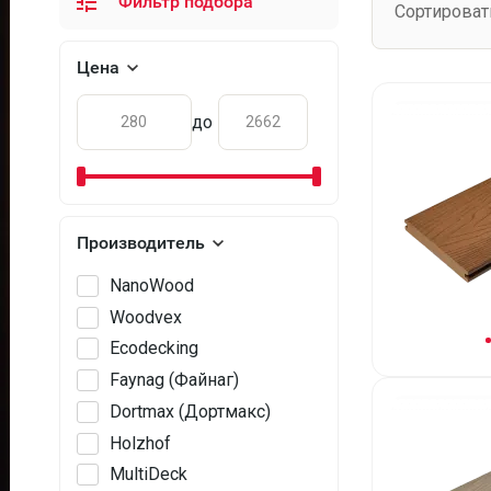
Фильтр подбора
Сортироват
Цена
до
Производитель
NanoWood
Woodvex
Ecodecking
Faynag (Файнаг)
Dortmax (Дортмакс)
Holzhof
MultiDeck