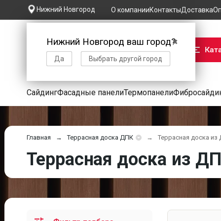
Нижний Новгород
О компании
Контакты
Доставка
Оп
Нижний Новгород ваш город?
✖
Кат
Да
Выбрать другой город
Сайдинг
Фасадные панели
Термопанели
Фибросайди
Главная
Террасная доска ДПК
Террасная доска из
Террасная доска из Д