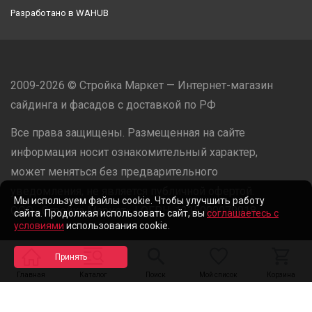
Разработано в
WAHUB
2009-2026 © Стройка Маркет — Интернет-магазин
сайдинга и фасадов с доставкой по РФ
Все права защищены. Размещенная на сайте
информация носит ознакомительный характер,
может меняться без предварительного
уведомления, не является публичной офертой.
Мы используем файлы cookie. Чтобы улучшить работу
ООО «Стройка Маркет» | ОГРН: 1235000079918
сайта. Продолжая использовать сайт, вы
соглашаетесь с
условиями
использования cookie.
Разработано в
WAHUB
Главная
Каталог
Поиск
Мой список
Корзина